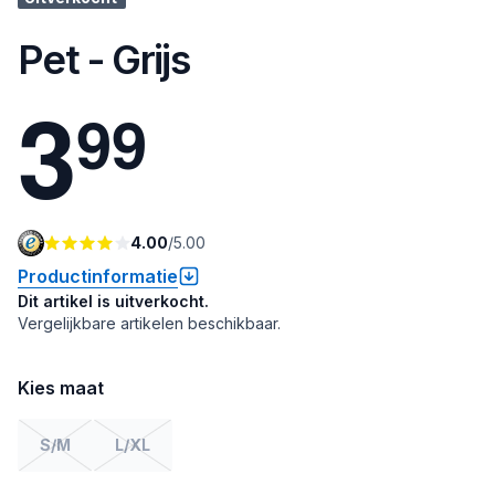
Pet - Grijs
3
9
9
4.00
/
5.00
Productinformatie
Dit artikel is uitverkocht.
Vergelijkbare artikelen beschikbaar.
Kies maat
S/M
L/XL