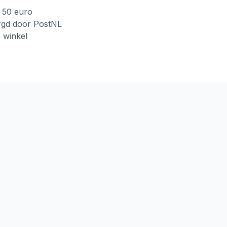
f 50 euro
rgd door PostNL
e winkel