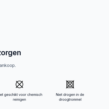
zorgen
aankoop.
iet geschikt voor chemisch
Niet drogen in de
reinigen
droogtrommel