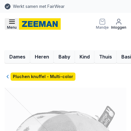
Werkt samen met FairWear
Menu
Mandje
Inloggen
Dames
Heren
Baby
Kind
Thuis
Bas
Terug
Pluchen knuffel - Multi-color