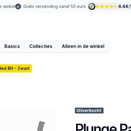
e winkel
Gratis verzending vanaf 50 euro
4.44
/
Basics
Collecties
Alleen in de winkel
ded BH - Zwart
Uitverkocht
Plunge P