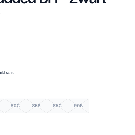
t
ikbaar.
80C
85B
85C
90B