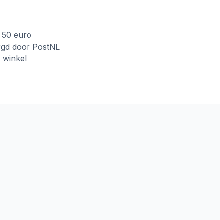
f 50 euro
rgd door PostNL
e winkel