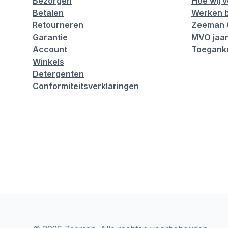
Bezorgen
Hoe wij 
Betalen
Werken b
Retourneren
Zeeman 
Garantie
MVO jaar
Account
Toeganke
Winkels
Detergenten
Conformiteitsverklaringen