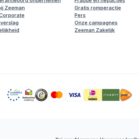
verantwoord ondernemen
Fraude en nepacties
ij Zeeman
Gratis romperactie
Corporate
Pers
verslag
Onze campagnes
lijkheid
Zeeman Zakelijk