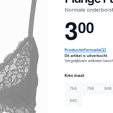
Normale onderbors
3
0
0
Productinformatie
Dit artikel is uitverkocht.
Vergelijkbare artikelen besch
Kies maat
75A
75B
80B
90C