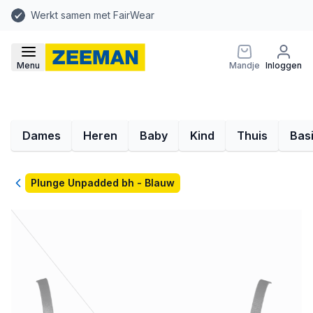
Werkt samen met FairWear
Menu
Mandje
Inloggen
Dames
Heren
Baby
Kind
Thuis
Bas
Terug
Plunge Unpadded bh - Blauw