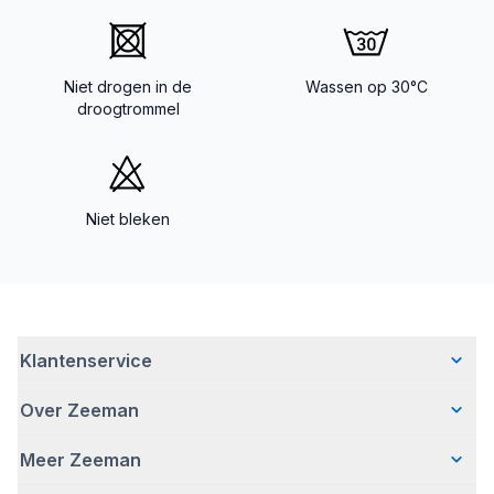
Niet drogen in de
Wassen op 30°C
droogtrommel
Niet bleken
Klantenservice
Over Zeeman
Veelgestelde vragen
Contact
Meer Zeeman
Wie wij zijn
Bezorgen
Ons verhaal