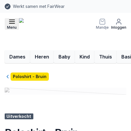
Werkt samen met FairWear
Menu
Mandje
Inloggen
Dames
Heren
Baby
Kind
Thuis
Bas
Terug
Poloshirt - Bruin
Uitverkocht