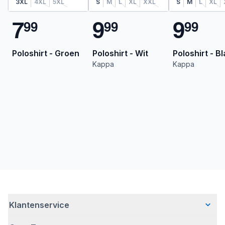
3XL
4XL
5XL
S
M
L
XL
XXL
S
M
L
XL
7
9
9
9
9
9
9
9
9
Poloshirt - Groen
Poloshirt - Wit
Poloshirt - B
Kappa
Kappa
Klantenservice