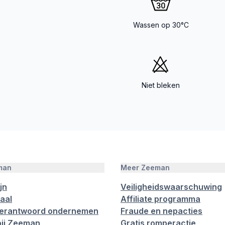
Wassen op 30°C
Niet bleken
man
Meer Zeeman
jn
Veiligheidswaarschuwing
aal
Affiliate programma
verantwoord ondernemen
Fraude en nepacties
ij Zeeman
Gratis romperactie