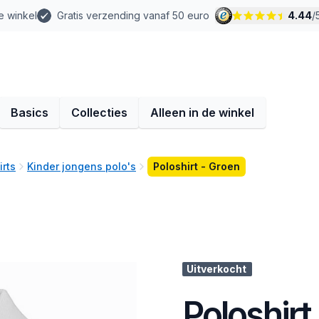
e winkel
Gratis verzending vanaf 50 euro
4.44
/
Basics
Collecties
Alleen in de winkel
irts
Kinder jongens polo's
Poloshirt - Groen
Uitverkocht
Poloshirt