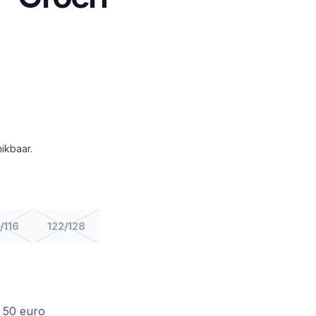
ikbaar.
/116
122/128
f 50 euro