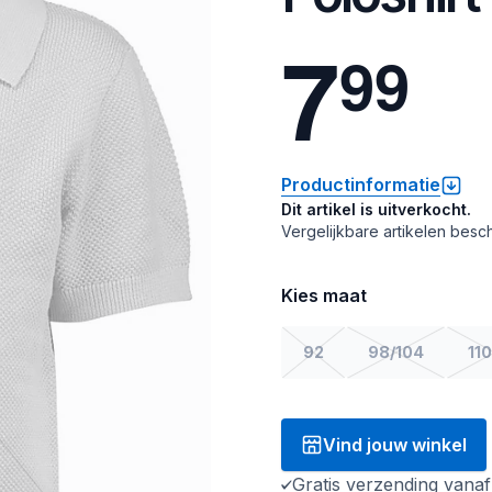
7
9
9
Productinformatie
Dit artikel is uitverkocht.
Vergelijkbare artikelen besch
Kies maat
92
98/104
110
Vind jouw winkel
Gratis verzending vana