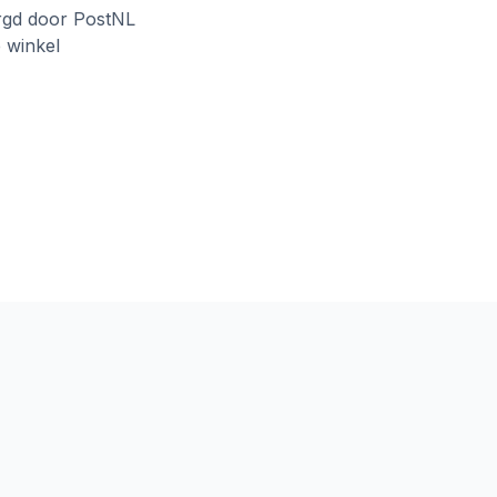
rgd door PostNL
e winkel