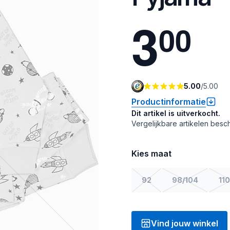
3
0
0
5.00
/
5.00
Productinformatie
Dit artikel is uitverkocht.
Vergelijkbare artikelen besch
Kies maat
92
98/104
110
Vind jouw winkel