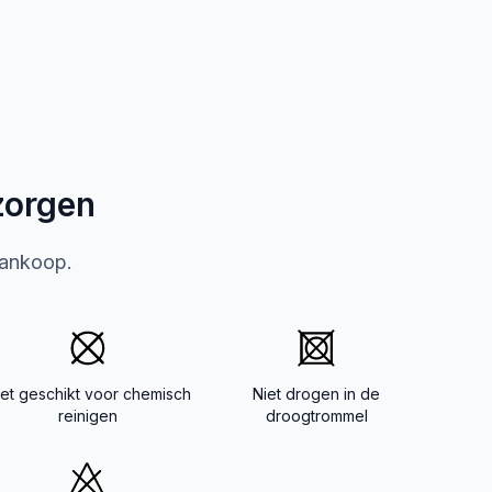
zorgen
aankoop.
iet geschikt voor chemisch
Niet drogen in de
reinigen
droogtrommel