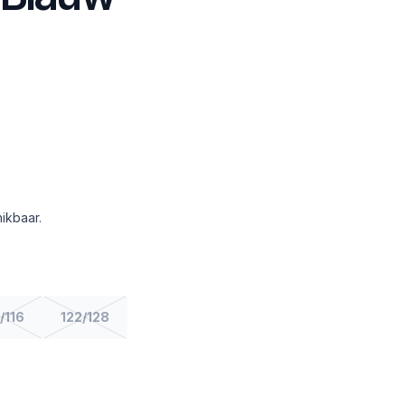
ikbaar.
/116
122/128