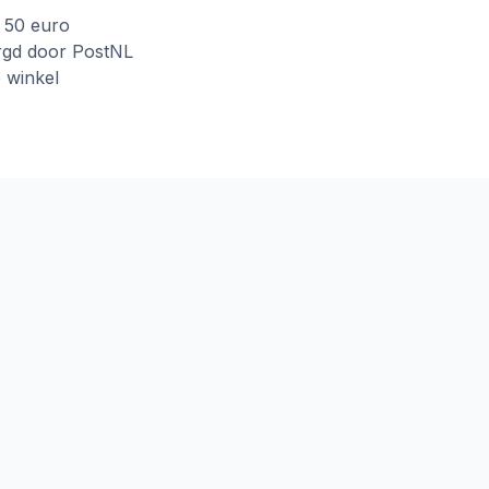
f 50 euro
rgd door PostNL
e winkel