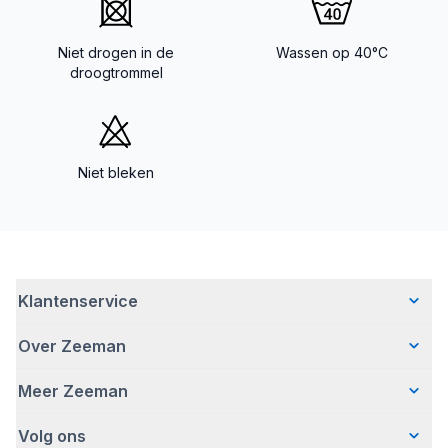
Niet drogen in de
Wassen op 40°C
droogtrommel
Niet bleken
Klantenservice
Over Zeeman
Veelgestelde vragen
Contact
Meer Zeeman
Wie wij zijn
Bezorgen
Ons verhaal
Betalen
Volg ons
Veiligheidswaarschuwing
Hoe wij verantwoord ondernemen
Retourneren