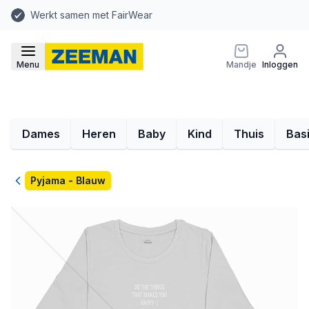
Werkt samen met FairWear
Menu
Mandje
Inloggen
Dames
Heren
Baby
Kind
Thuis
Bas
Terug
Pyjama - Blauw