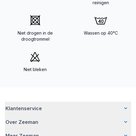
reinigen
Niet drogen in de
Wassen op 40°C
droogtrommel
Niet bleken
Klantenservice
Over Zeeman
Veelgestelde vragen
Contact
Meer Zeeman