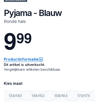
Pyjama - Blauw
Ronde hals
9
9
9
Productinformatie
Dit artikel is uitverkocht.
Vergelijkbare artikelen beschikbaar.
Kies maat
134/140
146/152
158/164
170/176