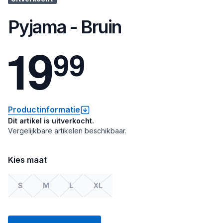
Pyjama - Bruin
1
9
9
9
Productinformatie
Dit artikel is uitverkocht.
Vergelijkbare artikelen beschikbaar.
Kies maat
S
M
L
XL