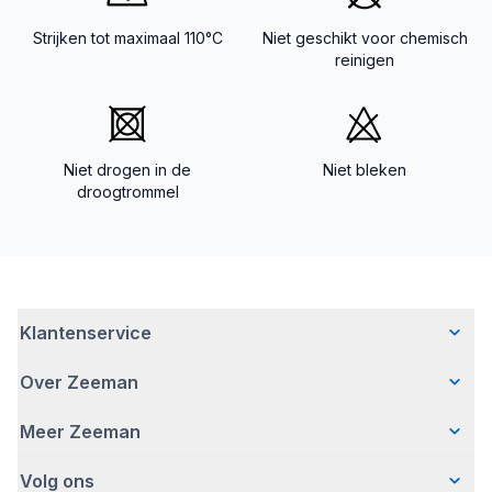
Strijken tot maximaal 110°C
Niet geschikt voor chemisch
reinigen
Niet drogen in de
Niet bleken
droogtrommel
Klantenservice
Over Zeeman
Veelgestelde vragen
Contact
Meer Zeeman
Wie wij zijn
Bezorgen
Ons verhaal
Betalen
Volg ons
Veiligheidswaarschuwing
Hoe wij verantwoord ondernemen