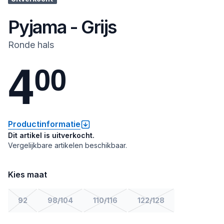
Pyjama - Grijs
Ronde hals
4
0
0
Productinformatie
Dit artikel is uitverkocht.
Vergelijkbare artikelen beschikbaar.
Kies maat
92
98/104
110/116
122/128