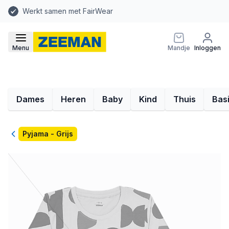
Werkt samen met FairWear
Menu
Mandje
Inloggen
Dames
Heren
Baby
Kind
Thuis
Bas
Terug
Pyjama - Grijs