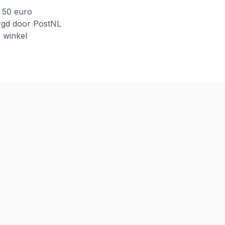
f 50 euro
rgd door PostNL
e winkel