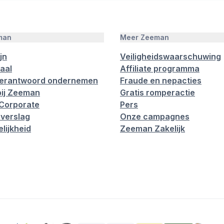
man
Meer Zeeman
jn
Veiligheidswaarschuwing
aal
Affiliate programma
verantwoord ondernemen
Fraude en nepacties
ij Zeeman
Gratis romperactie
Corporate
Pers
verslag
Onze campagnes
lijkheid
Zeeman Zakelijk