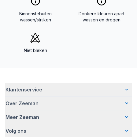
Binnenstebuiten
Donkere kleuren apart
wassen/strijken
wassen en drogen
Niet bleken
Klantenservice
Over Zeeman
Veelgestelde vragen
Contact
Meer Zeeman
Wie wij zijn
Bezorgen
Ons verhaal
Betalen
Volg ons
Veiligheidswaarschuwing
Hoe wij verantwoord ondernemen
Retourneren