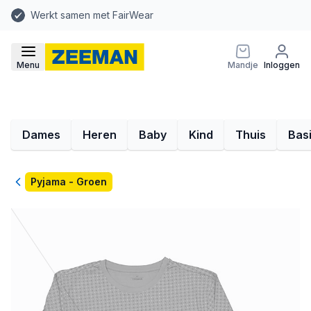
Werkt samen met FairWear
Menu
Mandje
Inloggen
Dames
Heren
Baby
Kind
Thuis
Bas
Terug
Pyjama - Groen