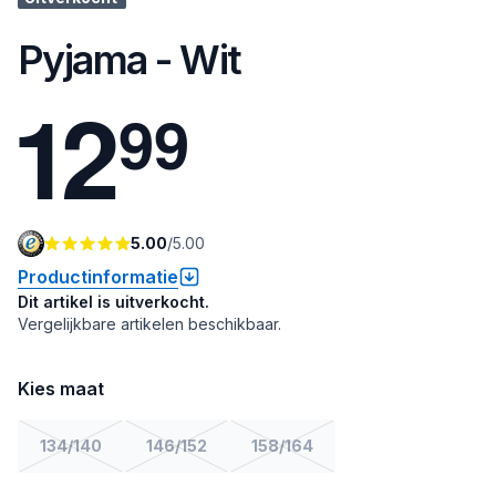
Pyjama - Wit
1
2
9
9
5.00
/
5.00
Productinformatie
Dit artikel is uitverkocht.
Vergelijkbare artikelen beschikbaar.
Kies maat
134/140
146/152
158/164