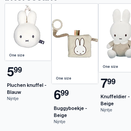
One size
5
9
9
One size
7
9
9
One size
Pluchen knuffel -
6
9
9
Blauw
Knuffeldier -
Nijntje
Beige
Buggyboekje -
Nijntje
Beige
Nijntje