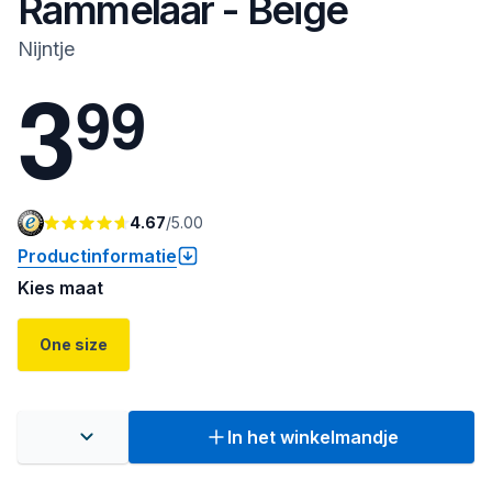
Rammelaar - Beige
Nijntje
3
9
9
4.67
/
5.00
Productinformatie
Kies maat
One size
In het winkelmandje