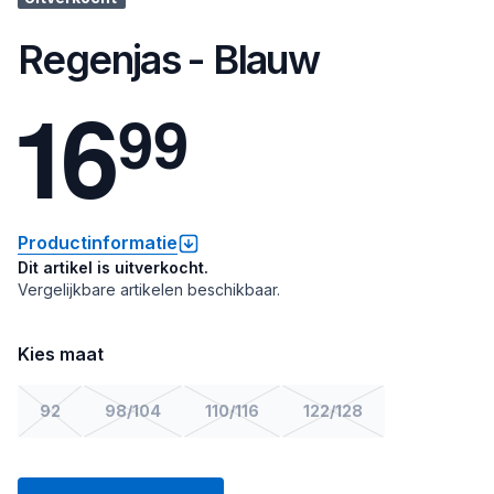
Regenjas - Blauw
1
6
9
9
Productinformatie
Dit artikel is uitverkocht.
Vergelijkbare artikelen beschikbaar.
Kies maat
92
98/104
110/116
122/128