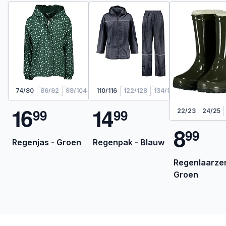
74/80
86/92
98/104
110/116
110/116
122/128
134/140
146/152
158
1
6
1
4
9
9
9
9
22/23
24/25
8
9
9
Regenjas - Groen
Regenpak - Blauw
Regenlaarzen
Groen