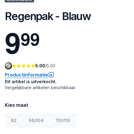
Regenpak - Blauw
9
9
9
5.00
/
5.00
Productinformatie
Dit artikel is uitverkocht.
Vergelijkbare artikelen beschikbaar.
Kies maat
92
98/104
110/116