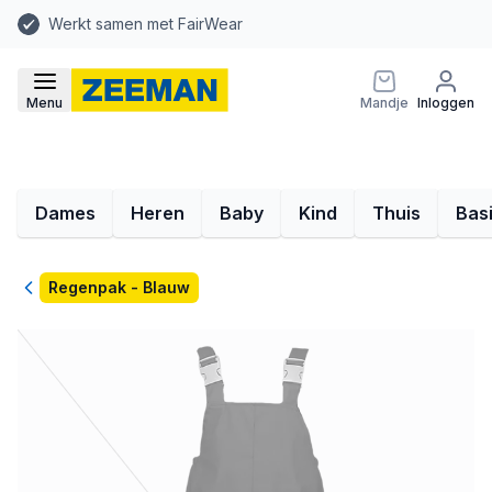
Werkt samen met FairWear
Menu
Mandje
Inloggen
Dames
Heren
Baby
Kind
Thuis
Bas
Terug
Regenpak - Blauw