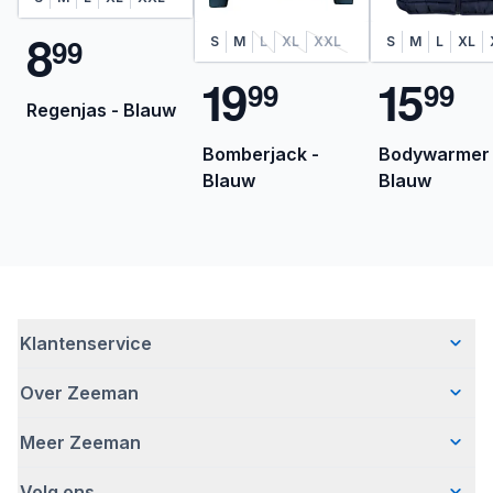
8
9
9
S
M
L
XL
XXL
S
M
L
XL
1
9
1
5
9
9
9
9
Regenjas - Blauw
Bomberjack -
Bodywarmer 
Blauw
Blauw
Klantenservice
Over Zeeman
Veelgestelde vragen
Contact
Meer Zeeman
Wie wij zijn
Bezorgen
Ons verhaal
Betalen
Volg ons