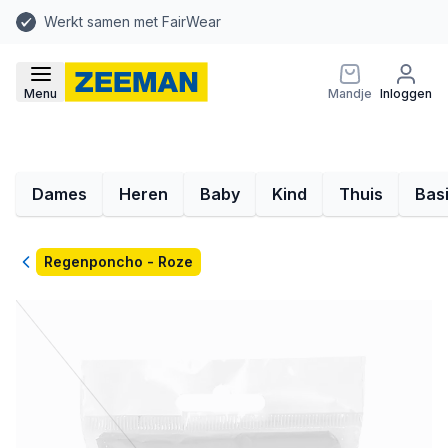
Werkt samen met FairWear
Menu
Mandje
Inloggen
Dames
Heren
Baby
Kind
Thuis
Bas
Terug
Regenponcho - Roze