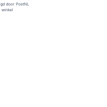
rgd door PostNL
e winkel