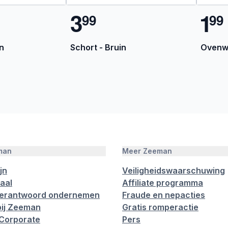
3
1
9
9
9
9
in
Schort - Bruin
Ovenwa
man
Meer Zeeman
jn
Veiligheidswaarschuwing
aal
Affiliate programma
verantwoord ondernemen
Fraude en nepacties
ij Zeeman
Gratis romperactie
Corporate
Pers