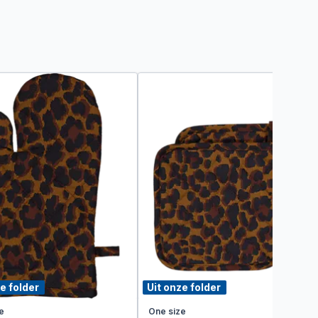
e folder
Uit onze folder
e
One size