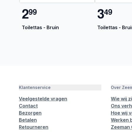
2
3
9
9
4
9
Toilettas - Bruin
Toilettas - Bru
Klantenservice
Over Zee
Veelgestelde vragen
Wie wij zi
Contact
Ons verh
Bezorgen
Hoe wij 
Betalen
Werken b
Retourneren
Zeeman 