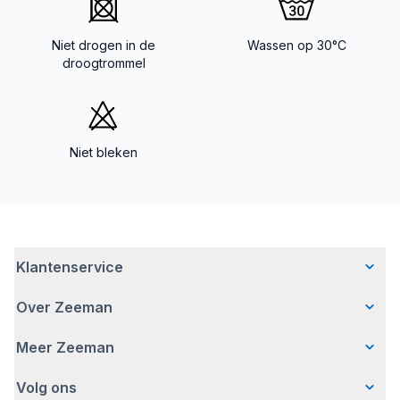
Niet drogen in de
Wassen op 30°C
droogtrommel
Niet bleken
Klantenservice
Over Zeeman
Veelgestelde vragen
Contact
Meer Zeeman
Wie wij zijn
Bezorgen
Ons verhaal
Betalen
Volg ons
Veiligheidswaarschuwing
Hoe wij verantwoord ondernemen
Retourneren