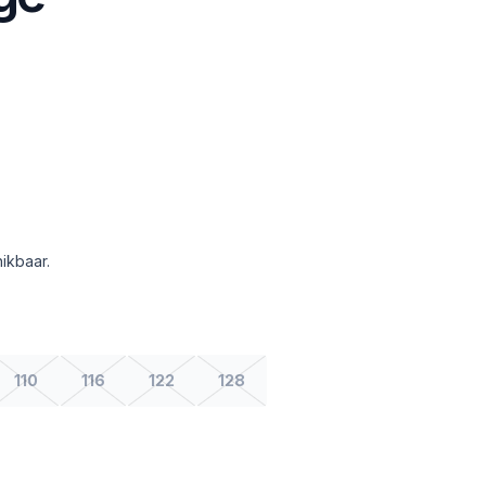
ikbaar.
110
116
122
128