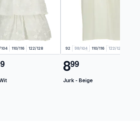
/104
110/116
122/128
92
98/104
110/116
122/128
8
9
9
9
9
Wit
Jurk - Beige