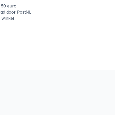
f 50 euro
rgd door PostNL
e winkel