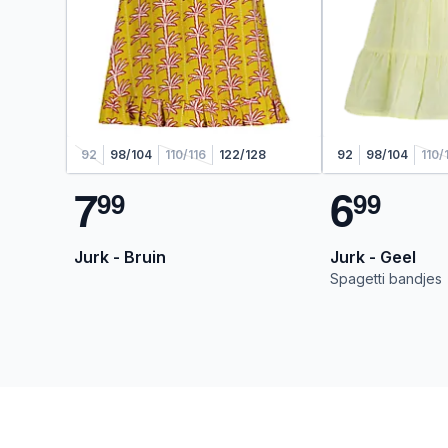
92
98/104
110/116
122/128
92
98/104
110/
7
6
9
9
9
9
Jurk - Bruin
Jurk - Geel
Spagetti bandjes