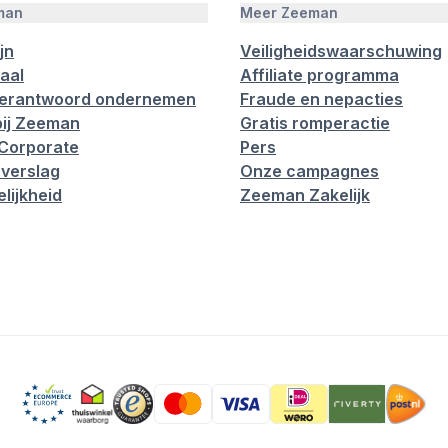
man
Meer Zeeman
jn
Veiligheidswaarschuwing
aal
Affiliate programma
verantwoord ondernemen
Fraude en nepacties
ij Zeeman
Gratis romperactie
Corporate
Pers
verslag
Onze campagnes
lijkheid
Zeeman Zakelijk