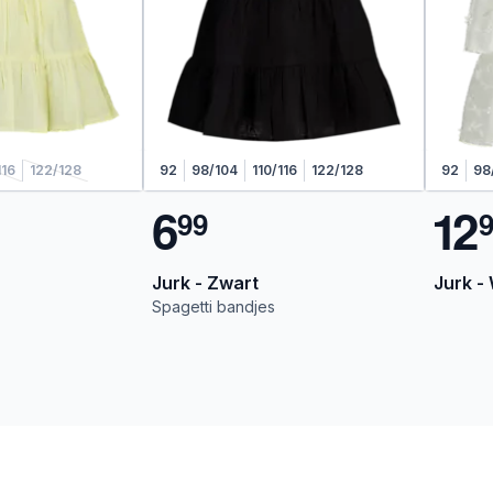
116
122/128
92
98/104
110/116
122/128
92
98
6
1
2
9
9
Jurk - Zwart
Jurk - 
Spagetti bandjes