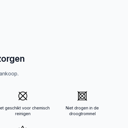
zorgen
aankoop.
iet geschikt voor chemisch
Niet drogen in de
reinigen
droogtrommel