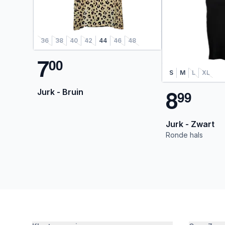
36
38
40
42
44
46
48
7
0
0
S
M
L
XL
8
Jurk - Bruin
9
9
Jurk - Zwart
Ronde hals