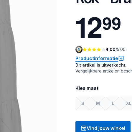
1
2
9
9
4.00
/
5.00
Productinformatie
Dit artikel is uitverkocht.
Vergelijkbare artikelen besch
Kies maat
S
M
L
XL
Vind jouw winkel