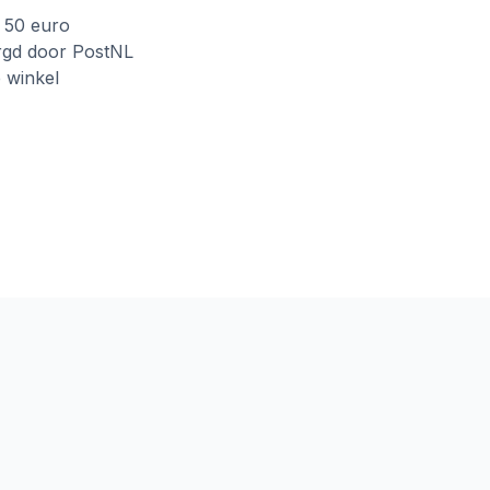
f 50 euro
rgd door PostNL
e winkel