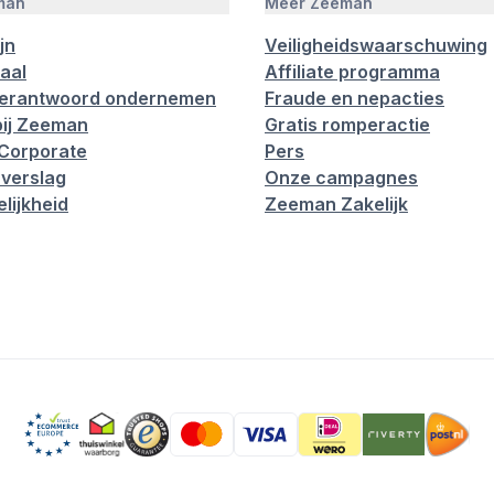
man
Meer Zeeman
jn
Veiligheidswaarschuwing
aal
Affiliate programma
verantwoord ondernemen
Fraude en nepacties
ij Zeeman
Gratis romperactie
Corporate
Pers
verslag
Onze campagnes
lijkheid
Zeeman Zakelijk