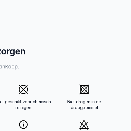
zorgen
aankoop.
iet geschikt voor chemisch
Niet drogen in de
reinigen
droogtrommel