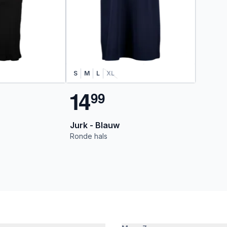
S
M
L
XL
1
4
9
9
Jurk - Blauw
Ronde hals