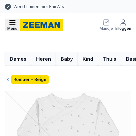
Werkt samen met FairWear
Menu
Mandje
Inloggen
Dames
Heren
Baby
Kind
Thuis
Bas
Terug
Romper - Beige