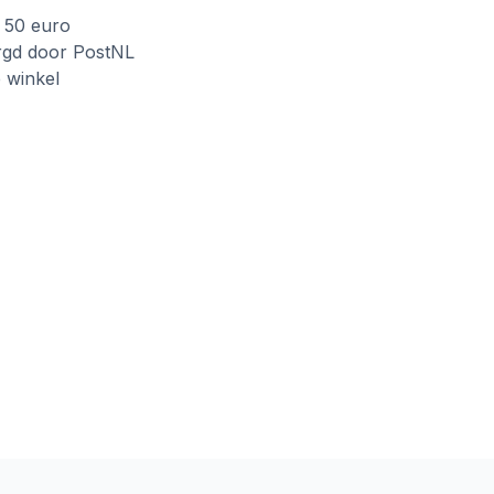
f 50 euro
rgd door PostNL
e winkel