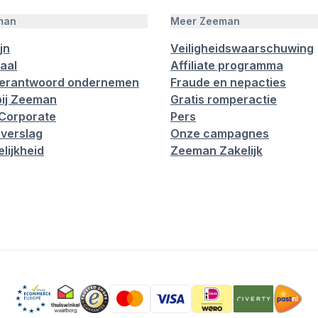
man
Meer Zeeman
jn
Veiligheidswaarschuwing
aal
Affiliate programma
verantwoord ondernemen
Fraude en nepacties
ij Zeeman
Gratis romperactie
Corporate
Pers
verslag
Onze campagnes
lijkheid
Zeeman Zakelijk