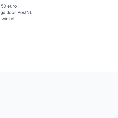
f 50 euro
rgd door PostNL
e winkel