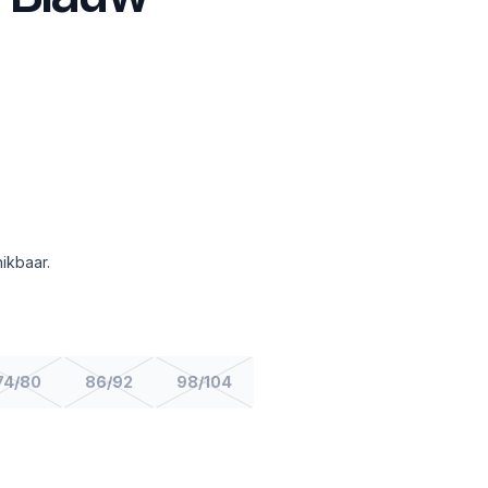
ikbaar.
74/80
86/92
98/104