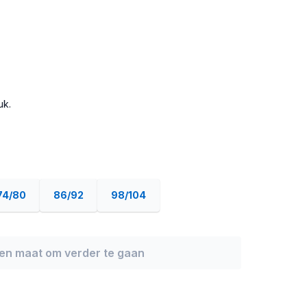
uk.
74/80
86/92
98/104
een maat om verder te gaan