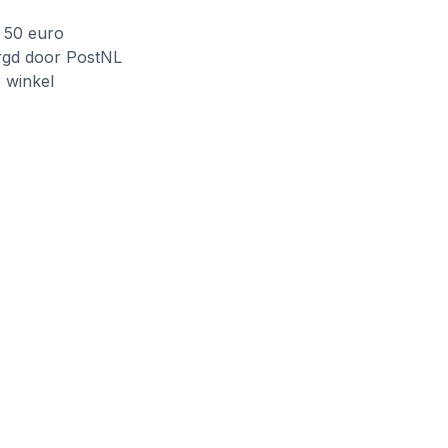
f 50 euro
rgd door PostNL
e winkel