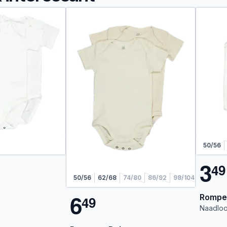
50/56
3
4
9
50/56
62/68
74/80
86/92
98/104
6
Romper
4
9
Naadlo