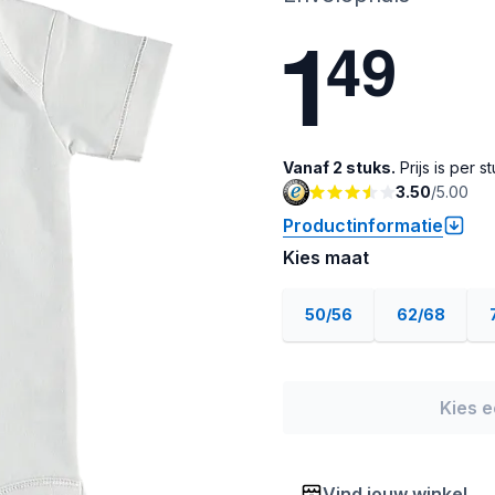
1
4
9
Vanaf 2 stuks.
Prijs is per st
3.50
/
5.00
Productinformatie
Kies maat
50/56
62/68
Kies 
Vind jouw winkel