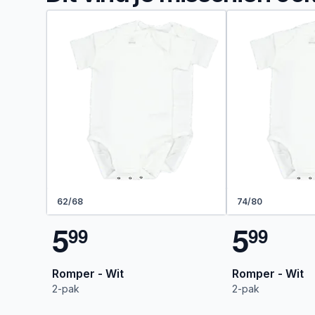
62/68
74/80
5
5
9
9
9
9
Romper - Wit
Romper - Wit
2-pak
2-pak