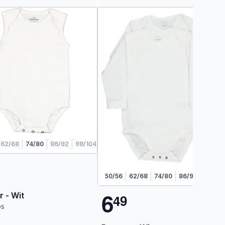
62/68
74/80
86/92
98/104
50/56
62/68
74/80
86/92
98/104
6
 - Wit
4
9
os