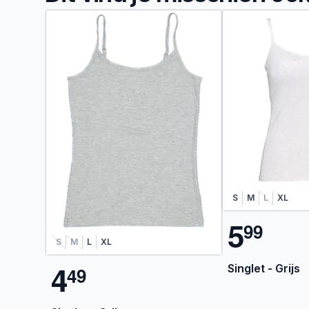
S
M
L
XL
5
9
9
S
M
L
XL
4
Singlet - Grijs
4
9