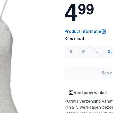
4
9
9
Productinformatie
Kies maat
S
M
L
XL
Kies 
Vind jouw winkel
Gratis verzending vana
In 2-5 werkdagen bezo