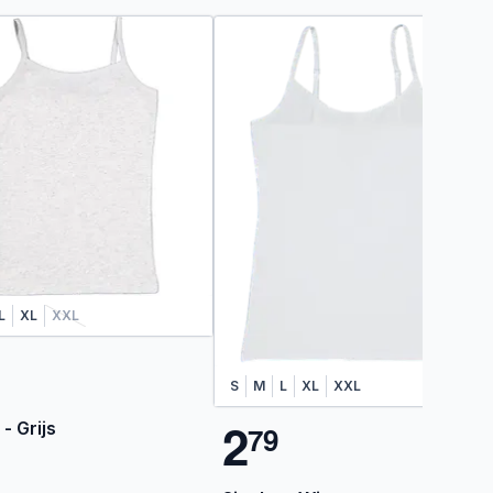
L
XL
XXL
S
M
L
XL
XXL
2
 - Grijs
7
9