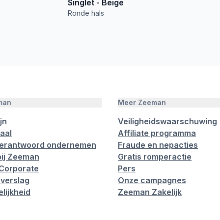
Singlet - Beige
Ronde hals
man
Meer Zeeman
jn
Veiligheidswaarschuwing
aal
Affiliate programma
verantwoord ondernemen
Fraude en nepacties
ij Zeeman
Gratis romperactie
Corporate
Pers
verslag
Onze campagnes
lijkheid
Zeeman Zakelijk