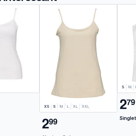
S
M
2
7
9
XS
S
M
L
XL
XXL
2
Singlet
9
9