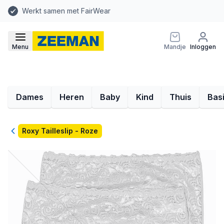
Werkt samen met FairWear
Menu
Mandje
Inloggen
Dames
Heren
Baby
Kind
Thuis
Bas
Terug
Roxy Tailleslip - Roze