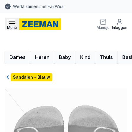
Werkt samen met FairWear
Menu
Mandje
Inloggen
Dames
Heren
Baby
Kind
Thuis
Bas
Terug
Sandalen - Blauw