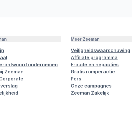
man
Meer Zeeman
jn
Veiligheidswaarschuwing
aal
Affiliate programma
verantwoord ondernemen
Fraude en nepacties
ij Zeeman
Gratis romperactie
Corporate
Pers
verslag
Onze campagnes
lijkheid
Zeeman Zakelijk