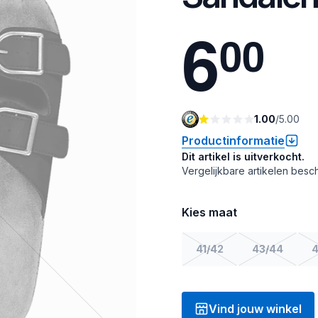
6
0
0
1.00
/
5.00
Productinformatie
Dit artikel is uitverkocht.
Vergelijkbare artikelen besch
Kies maat
41/42
43/44
4
Vind jouw winkel