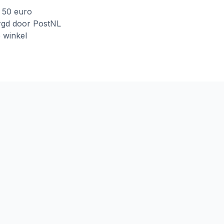
f 50 euro
rgd door PostNL
e winkel