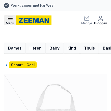
Werkt samen met FairWear
Menu
Mandje
Inloggen
Dames
Heren
Baby
Kind
Thuis
Bas
Terug
Schort - Geel