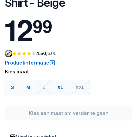
Shirt - Beige
1
2
9
9
4.50
/
5.00
Productinformatie
Kies maat
S
M
L
XL
XXL
Kies een maat om verder te gaan
Vind jouw winkel