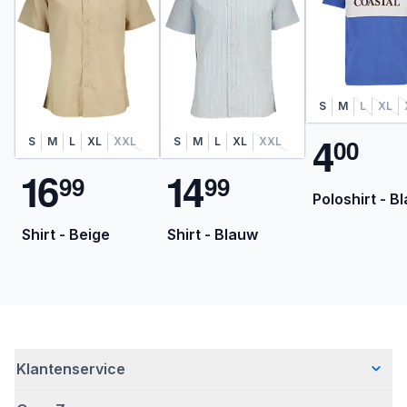
S
M
L
XL
4
0
0
S
M
L
XL
XXL
S
M
L
XL
XXL
1
6
1
4
9
9
9
9
Poloshirt - B
Shirt - Beige
Shirt - Blauw
Klantenservice