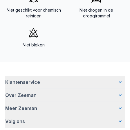
Niet geschikt voor chemisch
Niet drogen in de
reinigen
droogtrommel
Niet bleken
Klantenservice
Over Zeeman
Veelgestelde vragen
Contact
Meer Zeeman
Wie wij zijn
Bezorgen
Ons verhaal
Betalen
Volg ons
Veiligheidswaarschuwing
Hoe wij verantwoord ondernemen
Retourneren
Affiliate programma