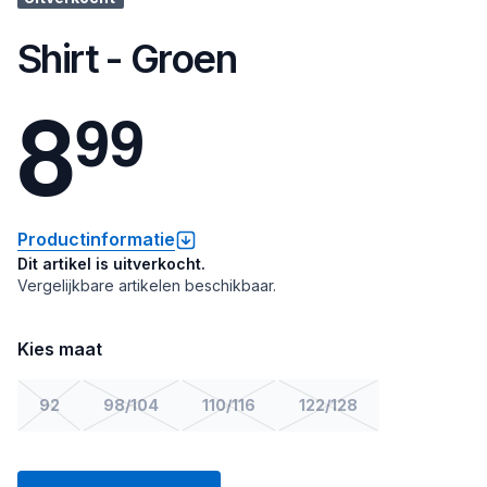
Shirt - Groen
8
9
9
Productinformatie
Dit artikel is uitverkocht.
Vergelijkbare artikelen beschikbaar.
Kies maat
92
98/104
110/116
122/128