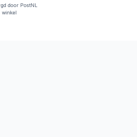
rgd door PostNL
e winkel