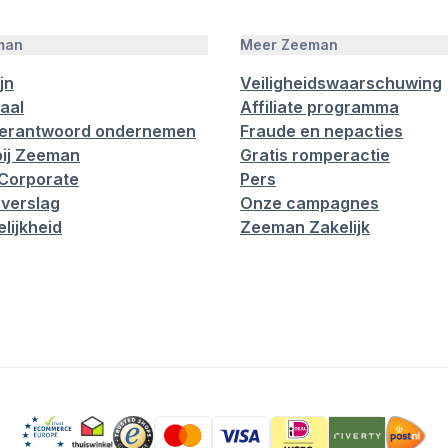
man
Meer Zeeman
jn
Veiligheidswaarschuwing
aal
Affiliate programma
verantwoord ondernemen
Fraude en nepacties
ij Zeeman
Gratis romperactie
Corporate
Pers
verslag
Onze campagnes
lijkheid
Zeeman Zakelijk