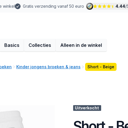
e winkel
Gratis verzending vanaf 50 euro
4.44
/
Basics
Collecties
Alleen in de winkel
roeken
Kinder jongens broeken & jeans
Short - Beige
Uitverkocht
Short - B