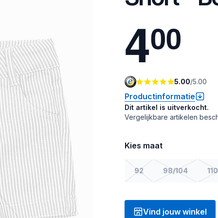
4
0
0
5.00
/
5.00
Productinformatie
Dit artikel is uitverkocht.
Vergelijkbare artikelen besch
Kies maat
92
98/104
110
Vind jouw winkel