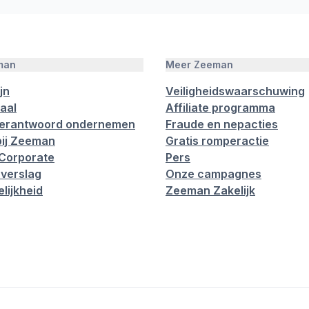
man
Meer Zeeman
jn
Veiligheidswaarschuwing
aal
Affiliate programma
verantwoord ondernemen
Fraude en nepacties
ij Zeeman
Gratis romperactie
Corporate
Pers
verslag
Onze campagnes
lijkheid
Zeeman Zakelijk