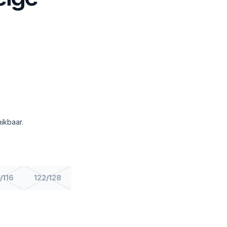
ikbaar.
/116
122/128