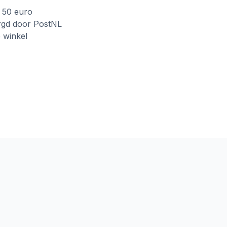
f 50 euro
rgd door PostNL
e winkel