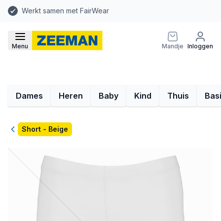
Werkt samen met FairWear
Menu
Mandje
Inloggen
Dames
Heren
Baby
Kind
Thuis
Bas
Terug
Short - Beige