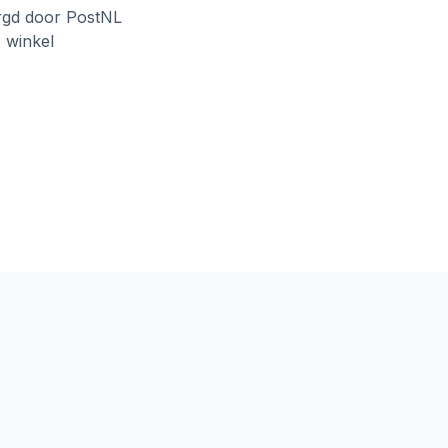
rgd door PostNL
e winkel