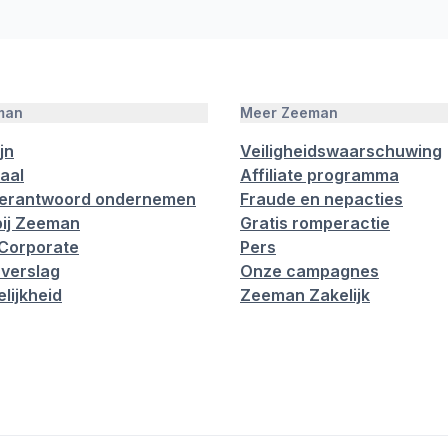
man
Meer Zeeman
jn
Veiligheidswaarschuwing
aal
Affiliate programma
verantwoord ondernemen
Fraude en nepacties
ij Zeeman
Gratis romperactie
Corporate
Pers
verslag
Onze campagnes
lijkheid
Zeeman Zakelijk