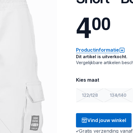
4
0
0
Productinformatie
Dit artikel is uitverkocht.
Vergelijkbare artikelen besch
Kies maat
122/128
134/140
Vind jouw winkel
Gratis verzending vana