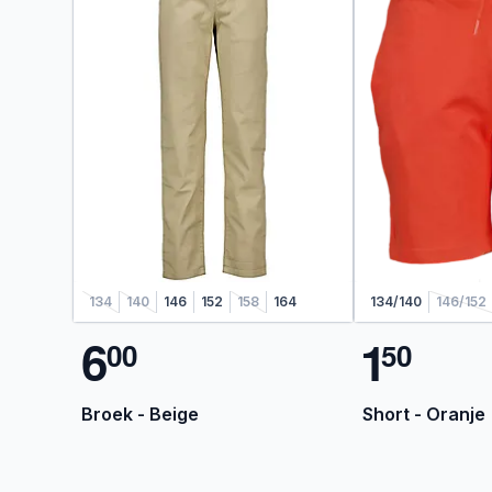
134
140
146
152
158
164
134/140
146/152
6
1
0
0
5
0
Broek - Beige
Short - Oranje