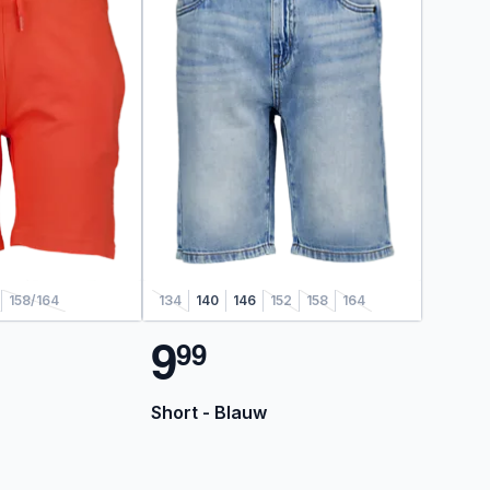
158/164
134
140
146
152
158
164
9
9
9
Short - Blauw