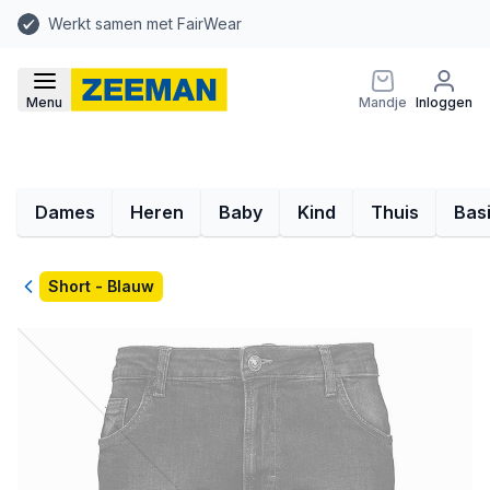
Werkt samen met FairWear
Menu
Mandje
Inloggen
Dames
Heren
Baby
Kind
Thuis
Bas
Terug
Short - Blauw