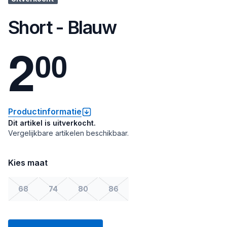
Short - Blauw
2
0
0
Productinformatie
Dit artikel is uitverkocht.
Vergelijkbare artikelen beschikbaar.
Kies maat
68
74
80
86