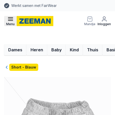
Werkt samen met FairWear
Menu
Mandje
Inloggen
Dames
Heren
Baby
Kind
Thuis
Bas
Terug
Short - Blauw