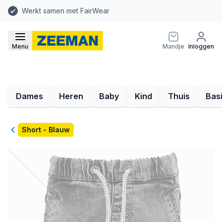
Werkt samen met FairWear
Menu
Mandje
Inloggen
Dames
Heren
Baby
Kind
Thuis
Bas
Terug
Short - Blauw