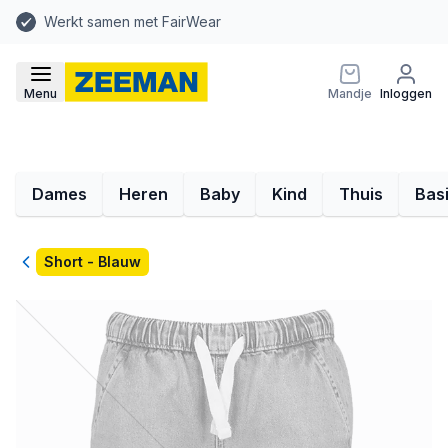
Werkt samen met FairWear
Menu
Mandje
Inloggen
Dames
Heren
Baby
Kind
Thuis
Bas
Terug
Short - Blauw