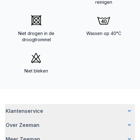
reinigen
Niet drogen in de
Wassen op 40°C
droogtrommel
Niet bleken
Klantenservice
Over Zeeman
Veelgestelde vragen
Contact
Meer Zeeman