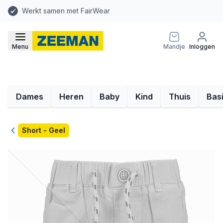
Werkt samen met FairWear
Menu
Mandje
Inloggen
Dames
Heren
Baby
Kind
Thuis
Bas
Terug
Short - Geel