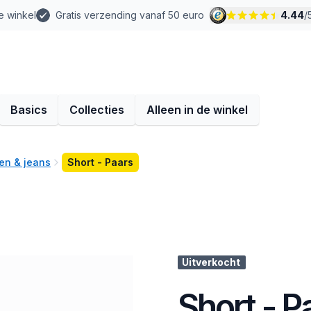
e winkel
Gratis verzending vanaf 50 euro
4.44
/
Basics
Collecties
Alleen in de winkel
en & jeans
Short - Paars
Uitverkocht
Short - P