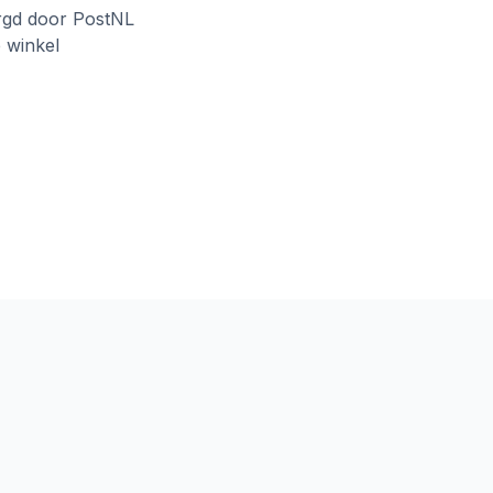
rgd door PostNL
e winkel