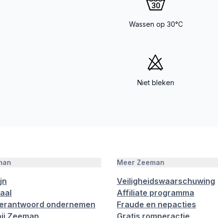
Wassen op 30°C
Niet bleken
man
Meer Zeeman
jn
Veiligheidswaarschuwing
aal
Affiliate programma
verantwoord ondernemen
Fraude en nepacties
ij Zeeman
Gratis romperactie