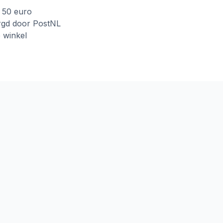
f 50 euro
rgd door PostNL
e winkel