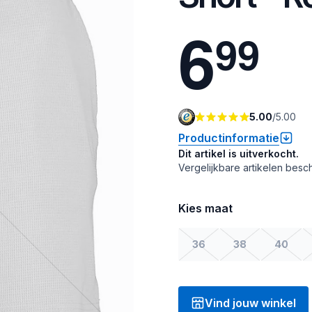
6
9
9
5.00
/
5.00
Productinformatie
Dit artikel is uitverkocht.
Vergelijkbare artikelen besch
Kies maat
36
38
40
Vind jouw winkel