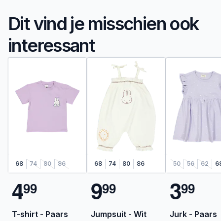
Dit vind je misschien ook
interessant
68
74
80
86
68
74
80
86
50
56
62
6
4
9
3
9
9
9
9
9
9
T-shirt - Paars
Jumpsuit - Wit
Jurk - Paars