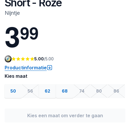
Short - Roze
Nijntje
3
9
9
5.00
/
5.00
Productinformatie
Kies maat
50
56
62
68
74
80
86
Kies een maat om verder te gaan