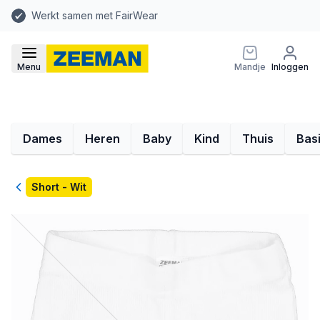
Werkt samen met FairWear
Menu
Mandje
Inloggen
Dames
Heren
Baby
Kind
Thuis
Bas
Terug
Short - Wit