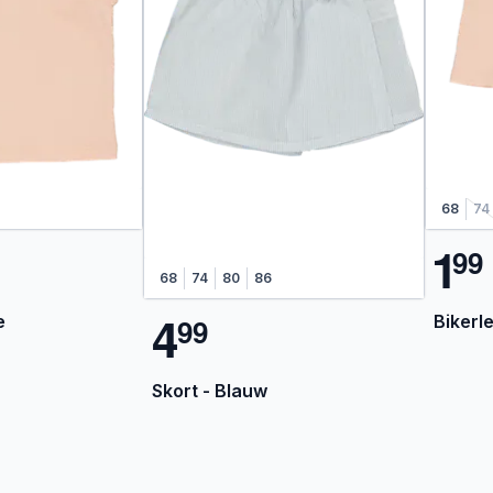
68
74
1
9
9
68
74
80
86
4
e
Bikerl
9
9
Skort - Blauw