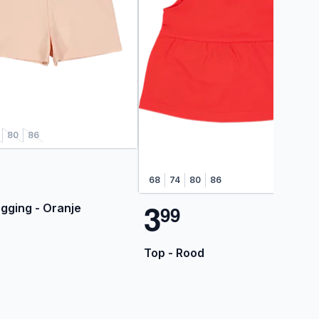
80
86
68
74
80
86
3
egging - Oranje
9
9
Top - Rood