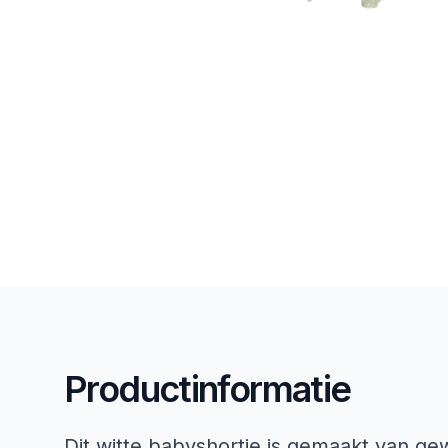
Productinformatie
Dit witte babyshortje is gemaakt van ge