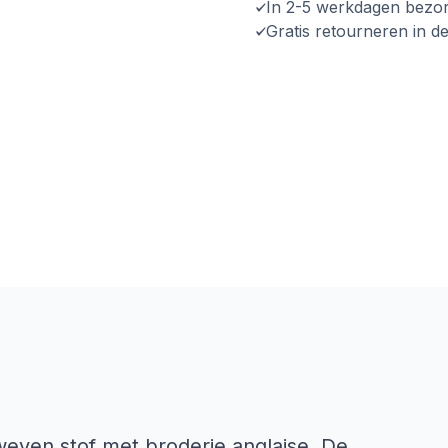
In 2-5 werkdagen bezo
Gratis retourneren in d
weven stof met broderie anglaise. De