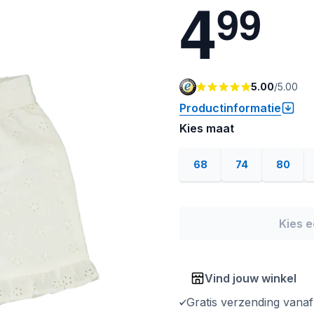
4
9
9
5.00
/
5.00
Productinformatie
Kies maat
68
74
80
Kies 
Vind jouw winkel
Gratis verzending vana