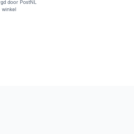
rgd door PostNL
e winkel