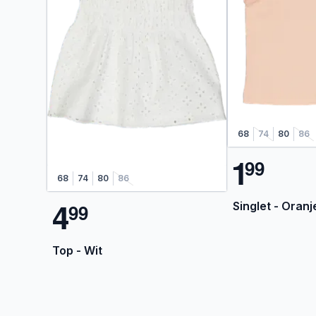
68
74
80
86
1
9
9
68
74
80
86
4
Singlet - Oranj
9
9
Top - Wit