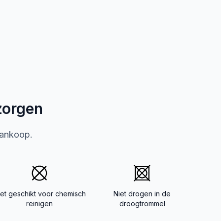
zorgen
aankoop.
iet geschikt voor chemisch
Niet drogen in de
reinigen
droogtrommel