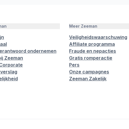
man
Meer Zeeman
jn
Veiligheidswaarschuwing
aal
Affiliate programma
verantwoord ondernemen
Fraude en nepacties
ij Zeeman
Gratis romperactie
Corporate
Pers
verslag
Onze campagnes
lijkheid
Zeeman Zakelijk